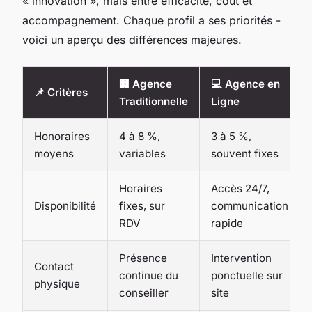
« innovation », mais entre efficacité, coût et
accompagnement. Chaque profil a ses priorités -
voici un aperçu des différences majeures.
🏢 Agence
💻 Agence en
📌 Critères
Traditionnelle
Ligne
Honoraires
4 à 8 %,
3 à 5 %,
moyens
variables
souvent fixes
Horaires
Accès 24/7,
Disponibilité
fixes, sur
communication
RDV
rapide
Présence
Intervention
Contact
continue du
ponctuelle sur
physique
conseiller
site